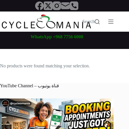
Skip
to
content
Search
WhatsApp +968 7756 6008
No products were found matching your selection.
YouTube Channel – قناة يوتيوب