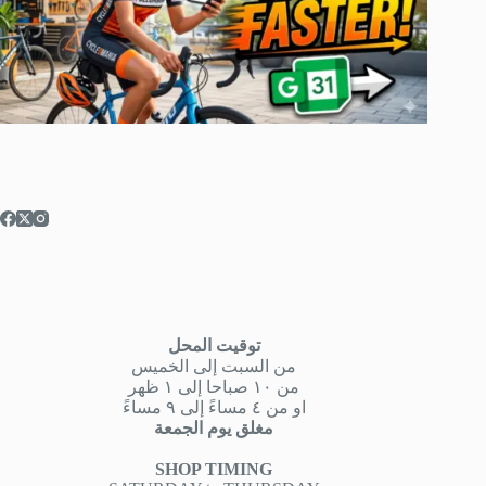
توقيت المحل
من السبت إلى الخميس
من ١٠ صباحا إلى ١ ظهر
او من ٤ مساءً إلى ٩ مساءً
مغلق يوم الجمعة
SHOP TIMING