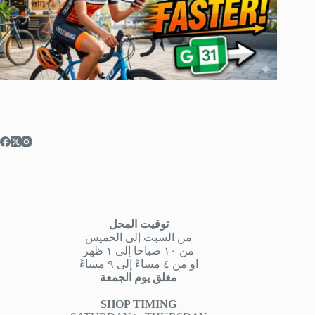
توقيت المحل
من السبت إلى الخميس
من ١٠ صباحا إلى ١ ظهر
او من ٤ مساءً إلى ٩ مساءً
مغلق يوم الجمعة
SHOP TIMING