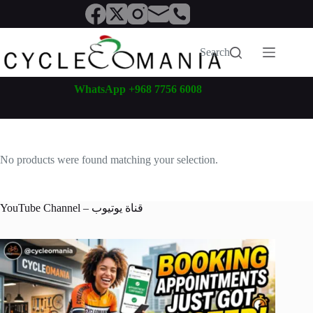
Skip
to
content
Search
WhatsApp +968 7756 6008
No products were found matching your selection.
YouTube Channel – قناة يوتيوب