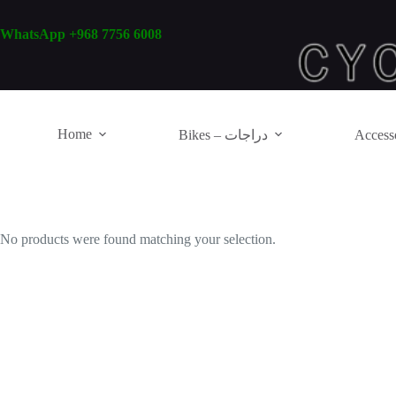
Skip
to
WhatsApp +968 7756 6008
content
Home
Bikes – دراجات
No products were found matching your selection.