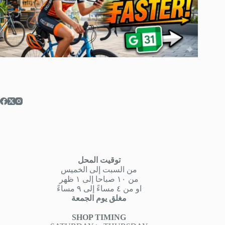
توقيت المحل
من السبت إلى الخميس
من ١٠ صباحا إلى ١ ظهر
او من ٤ مساءً إلى ٩ مساءً
مغلق يوم الجمعة
SHOP TIMING