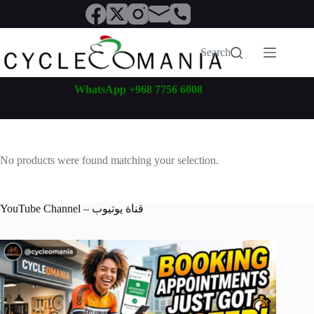
Skip
to
content
Search
WhatsApp +968 7756 6008
No products were found matching your selection.
YouTube Channel – قناة يوتيوب