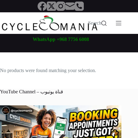
Skip
to
content
Search
WhatsApp +968 7756 6008
No products were found matching your selection.
YouTube Channel – قناة يوتيوب