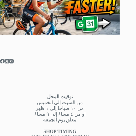
توقيت المحل
من السبت إلى الخميس
من ١٠ صباحا إلى ١ ظهر
او من ٤ مساءً إلى ٩ مساءً
مغلق يوم الجمعة
SHOP TIMING