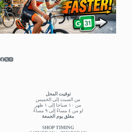
توقيت المحل
من السبت إلى الخميس
من ١٠ صباحا إلى ١ ظهر
او من ٤ مساءً إلى ٩ مساءً
مغلق يوم الجمعة
SHOP TIMING