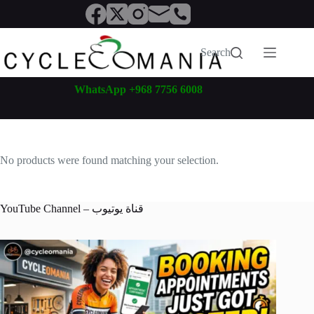
Skip
to
content
Search
WhatsApp +968 7756 6008
No products were found matching your selection.
YouTube Channel – قناة يوتيوب