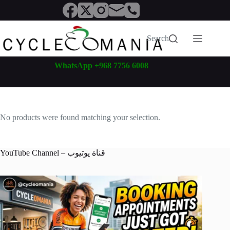
Skip
to
content
Search
WhatsApp +968 7756 6008
No products were found matching your selection.
YouTube Channel – قناة يوتيوب