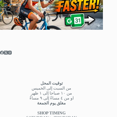
توقيت المحل
من السبت إلى الخميس
من ١٠ صباحا إلى ١ ظهر
او من ٤ مساءً إلى ٩ مساءً
مغلق يوم الجمعة
SHOP TIMING