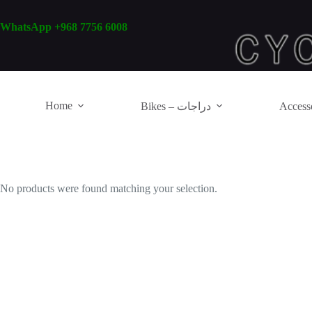
Skip
to
WhatsApp +968 7756 6008
content
Home
Bikes – دراجات
No products were found matching your selection.