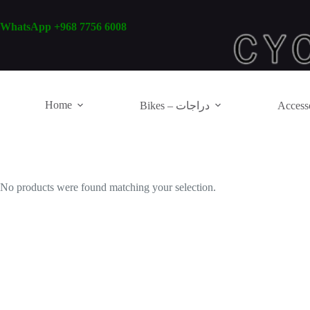
Skip
to
WhatsApp +968 7756 6008
content
Home
Bikes – دراجات
No products were found matching your selection.