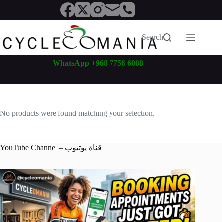
Skip
to
content
Search
WhatsApp +968 7756 6008
No products were found matching your selection.
YouTube Channel – قناة يوتيوب