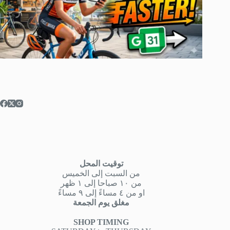
توقيت المحل
من السبت إلى الخميس
من ١٠ صباحا إلى ١ ظهر
او من ٤ مساءً إلى ٩ مساءً
مغلق يوم الجمعة
SHOP TIMING