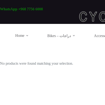
Skip
to
WhatsApp +968 7756 6008
content
Home
Bikes – دراجات
No products were found matching your selection.