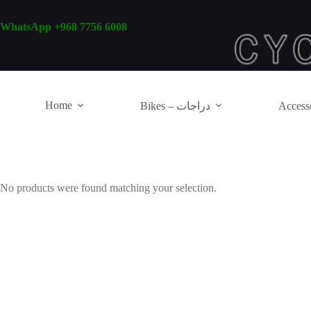
Skip
to
WhatsApp +968 7756 6008
content
Home
Bikes – دراجات
No products were found matching your selection.