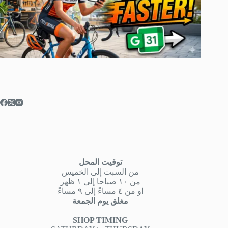
توقيت المحل
من السبت إلى الخميس
من ١٠ صباحا إلى ١ ظهر
او من ٤ مساءً إلى ٩ مساءً
مغلق يوم الجمعة
SHOP TIMING