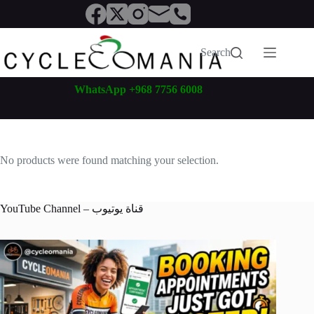
Skip
to
content
Search
WhatsApp +968 7756 6008
No products were found matching your selection.
YouTube Channel – قناة يوتيوب