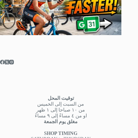
توقيت المحل
من السبت إلى الخميس
من ١٠ صباحا إلى ١ ظهر
او من ٤ مساءً إلى ٩ مساءً
مغلق يوم الجمعة
SHOP TIMING