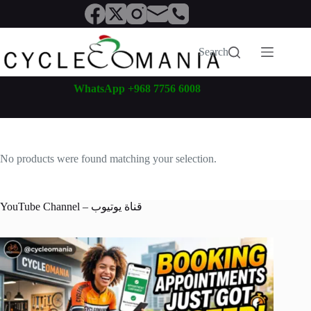
Skip
to
content
Search
WhatsApp +968 7756 6008
No products were found matching your selection.
YouTube Channel – قناة يوتيوب