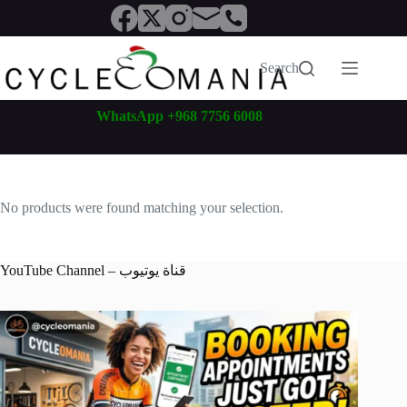
Skip
to
content
Search
WhatsApp +968 7756 6008
No products were found matching your selection.
YouTube Channel – قناة يوتيوب