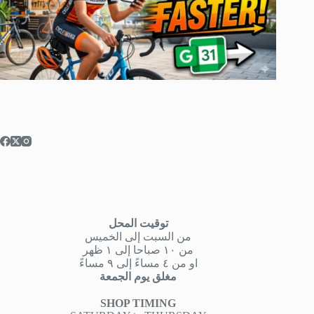
توقيت المحل
من السبت إلى الخميس
من ١٠ صباحا إلى ١ ظهر
او من ٤ مساءً إلى ٩ مساءً
مغلق يوم الجمعة
SHOP TIMING