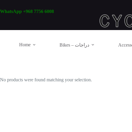
Skip
to
WhatsApp +968 7756 6008
content
Home
Bikes – دراجات
No products were found matching your selection.