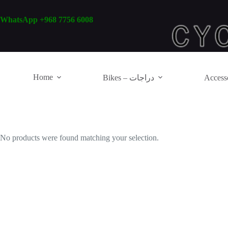
Skip
to
WhatsApp +968 7756 6008
content
Home
Bikes – دراجات
No products were found matching your selection.