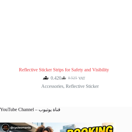
Reflective Sticker Strips for Safety and Visibility
0.420
0.525
VAT
Original
Current
price
price
Accessories
,
Reflective Sticker
was:
is:
0.525.
0.420.
YouTube Channel – قناة يوتيوب