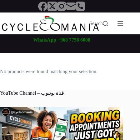
Skip
to
content
Search
WhatsApp +968 7756 6008
No products were found matching your selection.
YouTube Channel – قناة يوتيوب