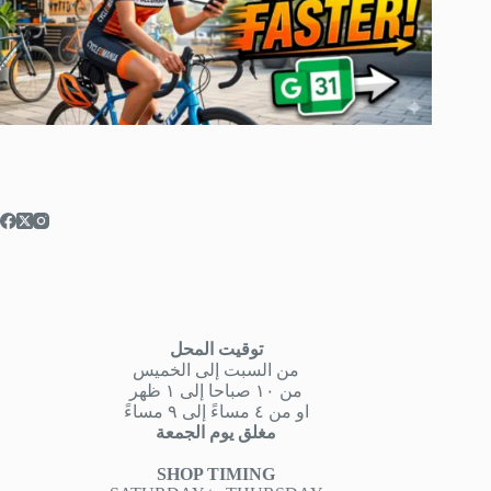
توقيت المحل
من السبت إلى الخميس
من ١٠ صباحا إلى ١ ظهر
او من ٤ مساءً إلى ٩ مساءً
مغلق يوم الجمعة
SHOP TIMING