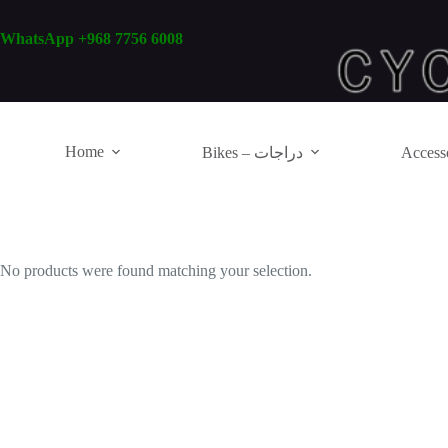
Skip
to
WhatsApp +968 7756 6008
content
Home
Bikes – دراجات
No products were found matching your selection.