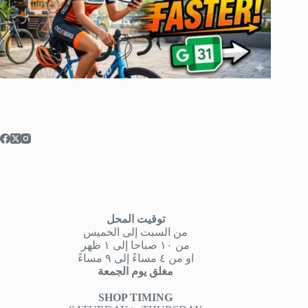
توقيت المحل
من السبت إلى الخميس
من ١٠ صباحا إلى ١ ظهر
او من ٤ مساءً إلى ٩ مساءً
مغلق يوم الجمعة
SHOP TIMING