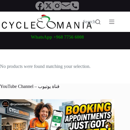
Skip
to
content
Search
WhatsApp +968 7756 6008
No products were found matching your selection.
YouTube Channel – قناة يوتيوب