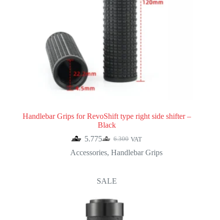
Handlebar Grips for RevoShift type right side shifter –
Black
5.775
6.300
VAT
Original
Current
price
price
Accessories
,
Handlebar Grips
was:
is:
6.300.
5.775.
SALE