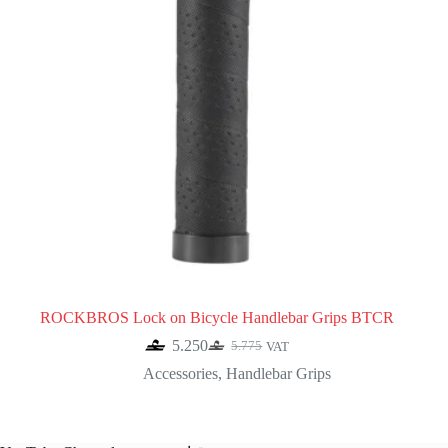
ROCKBROS Lock on Bicycle Handlebar Grips BTCR
5.250
5.775
VAT
Original
Current
price
price
Accessories
,
Handlebar Grips
was:
is:
5.775.
5.250.