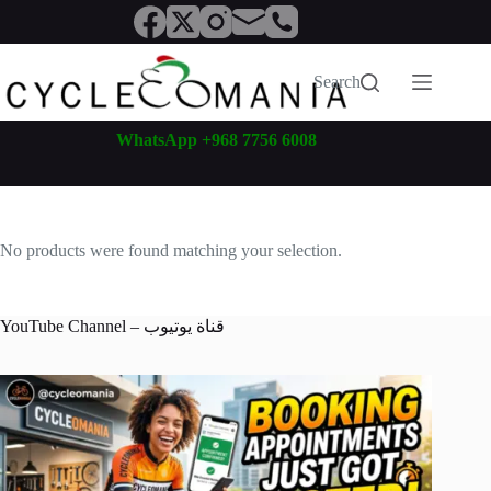
Skip
to
content
Search
WhatsApp +968 7756 6008
No products were found matching your selection.
YouTube Channel – قناة يوتيوب