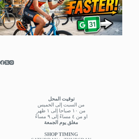
توقيت المحل
من السبت إلى الخميس
من ١٠ صباحا إلى ١ ظهر
او من ٤ مساءً إلى ٩ مساءً
مغلق يوم الجمعة
SHOP TIMING