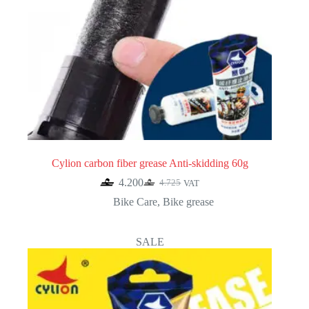
Cylion carbon fiber grease Anti-skidding 60g
4.200
4.725
VAT
Original
Current
price
price
Bike Care
,
Bike grease
was:
is:
4.725.
4.200.
SALE