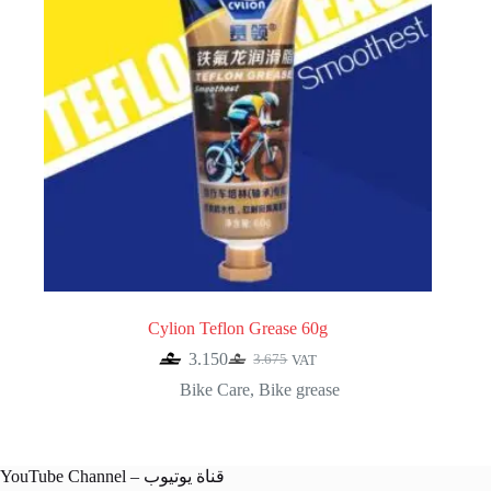
Cylion Teflon Grease 60g
3.150
3.675
VAT
Original
Current
price
price
Bike Care
,
Bike grease
was:
is:
3.675.
3.150.
YouTube Channel – قناة يوتيوب