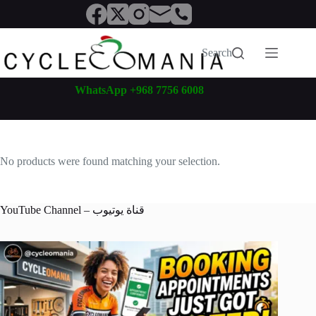
Skip
to
content
Search
WhatsApp +968 7756 6008
No products were found matching your selection.
YouTube Channel – قناة يوتيوب