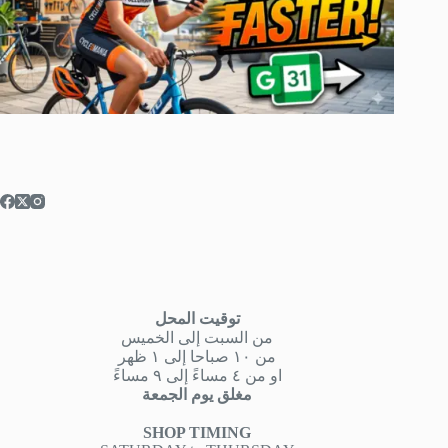
توقيت المحل
من السبت إلى الخميس
من ١٠ صباحا إلى ١ ظهر
او من ٤ مساءً إلى ٩ مساءً
مغلق يوم الجمعة
SHOP TIMING