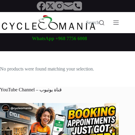
Skip
to
content
Search
WhatsApp +968 7756 6008
No products were found matching your selection.
YouTube Channel – قناة يوتيوب