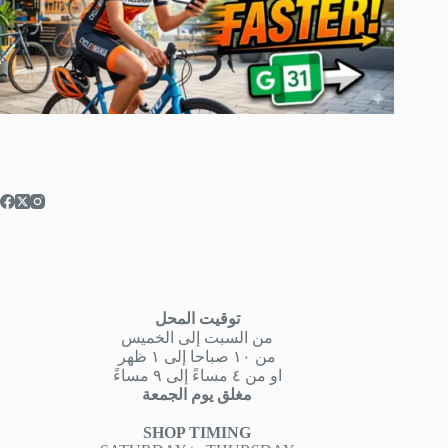
توقيت المحل
من السبت إلى الخميس
من ١٠ صباحا إلى ١ ظهر
او من ٤ مساءً إلى ٩ مساءً
مغلق يوم الجمعة
SHOP TIMING