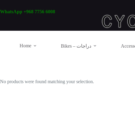
Skip
to
WhatsApp +968 7756 6008
content
Home
Bikes – دراجات
No products were found matching your selection.