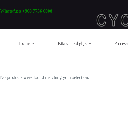
Skip
to
WhatsApp +968 7756 6008
content
Home
Bikes – دراجات
No products were found matching your selection.