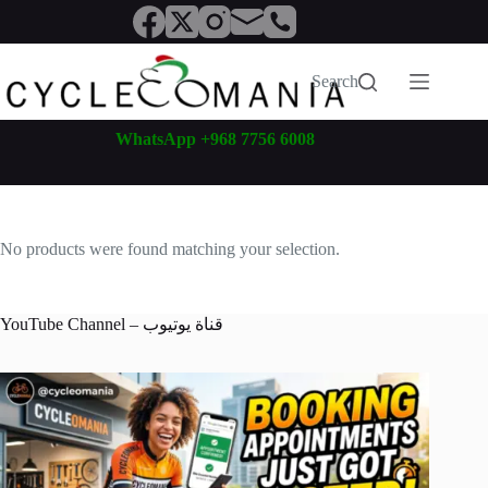
Skip
to
content
Search
WhatsApp +968 7756 6008
No products were found matching your selection.
YouTube Channel – قناة يوتيوب