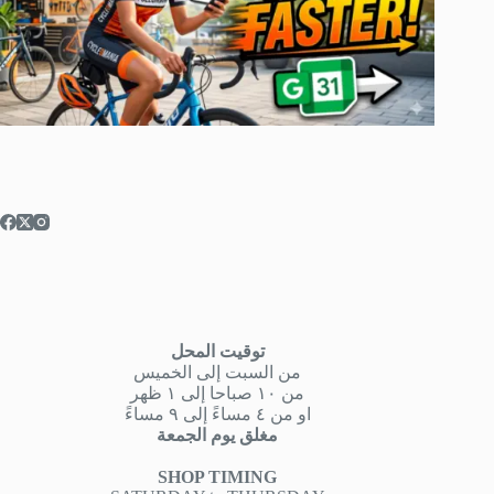
توقيت المحل
من السبت إلى الخميس
من ١٠ صباحا إلى ١ ظهر
او من ٤ مساءً إلى ٩ مساءً
مغلق يوم الجمعة
SHOP TIMING