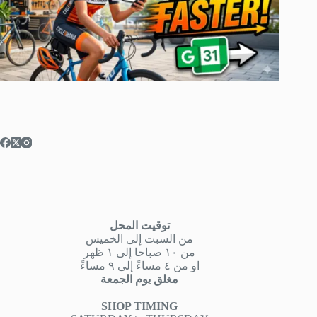
توقيت المحل
من السبت إلى الخميس
من ١٠ صباحا إلى ١ ظهر
او من ٤ مساءً إلى ٩ مساءً
مغلق يوم الجمعة
SHOP TIMING