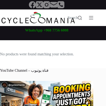
Skip
to
content
Search
WhatsApp +968 7756 6008
No products were found matching your selection.
YouTube Channel – قناة يوتيوب