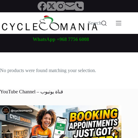
Skip
to
content
Search
WhatsApp +968 7756 6008
No products were found matching your selection.
YouTube Channel – قناة يوتيوب