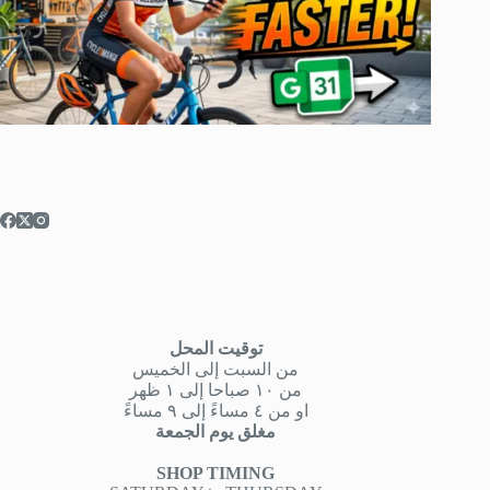
توقيت المحل
من السبت إلى الخميس
من ١٠ صباحا إلى ١ ظهر
او من ٤ مساءً إلى ٩ مساءً
مغلق يوم الجمعة
SHOP TIMING