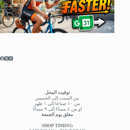
توقيت المحل
من السبت إلى الخميس
من ١٠ صباحا إلى ١ ظهر
او من ٤ مساءً إلى ٩ مساءً
مغلق يوم الجمعة
SHOP TIMING