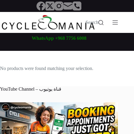
Skip
to
content
Search
WhatsApp +968 7756 6008
No products were found matching your selection.
YouTube Channel – قناة يوتيوب