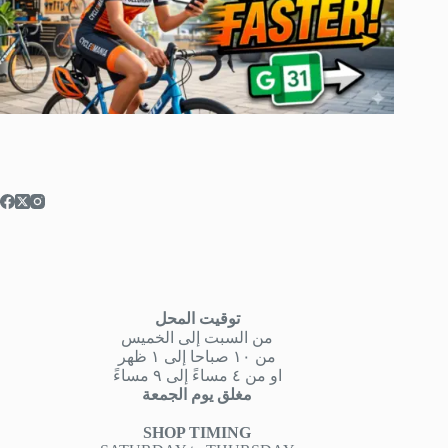
توقيت المحل
من السبت إلى الخميس
من ١٠ صباحا إلى ١ ظهر
او من ٤ مساءً إلى ٩ مساءً
مغلق يوم الجمعة
SHOP TIMING