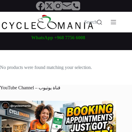
Skip
to
content
Search
WhatsApp +968 7756 6008
No products were found matching your selection.
YouTube Channel – قناة يوتيوب