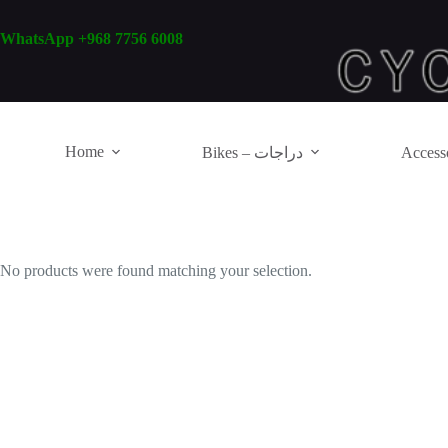
Skip
to
WhatsApp +968 7756 6008
content
Home
Bikes – دراجات
No products were found matching your selection.