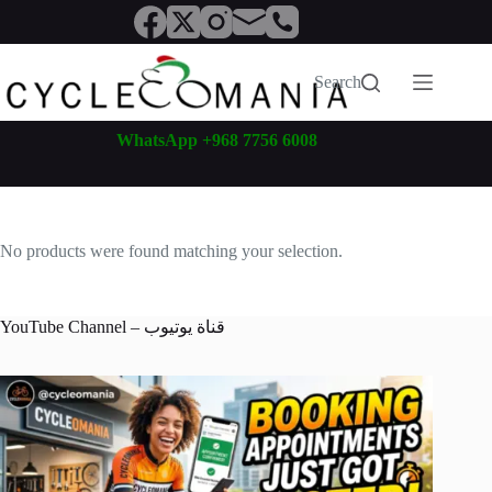
Skip
to
content
Search
WhatsApp +968 7756 6008
No products were found matching your selection.
YouTube Channel – قناة يوتيوب