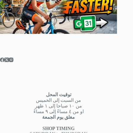
توقيت المحل
من السبت إلى الخميس
من ١٠ صباحا إلى ١ ظهر
او من ٤ مساءً إلى ٩ مساءً
مغلق يوم الجمعة
SHOP TIMING