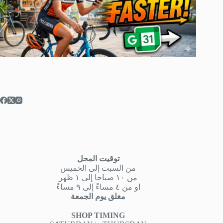
توقيت المحل
من السبت إلى الخميس
من ١٠ صباحا إلى ١ ظهر
او من ٤ مساءً إلى ٩ مساءً
مغلق يوم الجمعة
SHOP TIMING