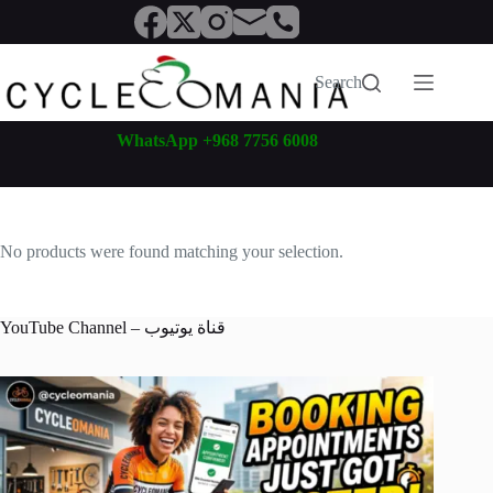
Skip
to
content
Search
WhatsApp +968 7756 6008
No products were found matching your selection.
YouTube Channel – قناة يوتيوب