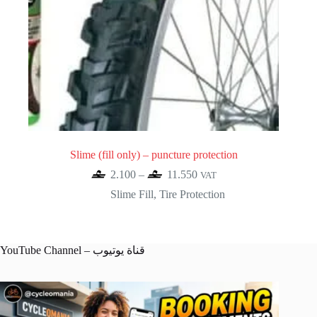
Slime (fill only) – puncture protection
Price
2.100
–
11.550
VAT
range:
Slime Fill
,
Tire Protection
2.100
through
11.550
YouTube Channel – قناة يوتيوب