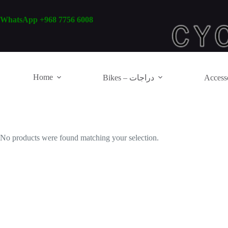
Skip
to
WhatsApp +968 7756 6008
content
Home
Bikes – دراجات
No products were found matching your selection.