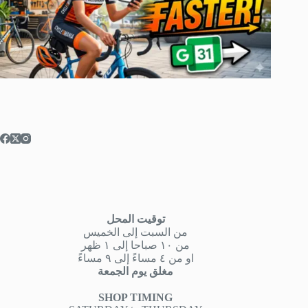
توقيت المحل
من السبت إلى الخميس
من ١٠ صباحا إلى ١ ظهر
او من ٤ مساءً إلى ٩ مساءً
مغلق يوم الجمعة
SHOP TIMING