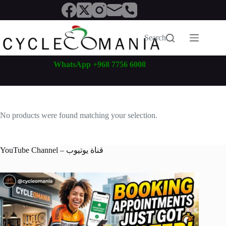
Skip
to
content
Search
WhatsApp +968 7756 6008
No products were found matching your selection.
YouTube Channel – قناة يوتيوب