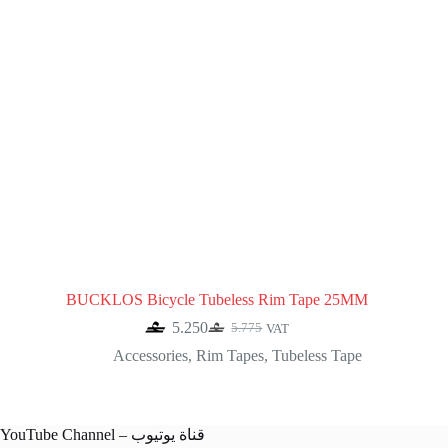
BUCKLOS Bicycle Tubeless Rim Tape 25MM
5.250
5.775
VAT
Original
Current
price
price
Accessories
,
Rim Tapes
,
Tubeless Tape
was:
is:
5.775.
5.250.
YouTube Channel – قناة يوتيوب