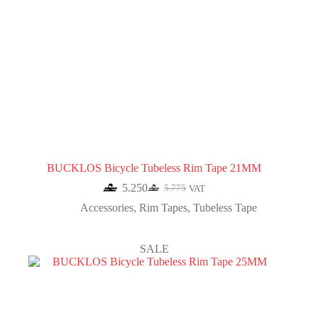
BUCKLOS Bicycle Tubeless Rim Tape 21MM
5.250
5.775
VAT
Original
Current
price
price
Accessories
,
Rim Tapes
,
Tubeless Tape
was:
is:
5.775.
5.250.
SALE