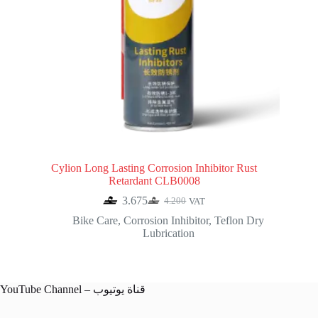
Cylion Long Lasting Corrosion Inhibitor Rust
Retardant CLB0008
3.675
4.200
VAT
Original
Current
price
price
Bike Care
,
Corrosion Inhibitor
,
Teflon Dry
was:
is:
Lubrication
4.200.
3.675.
YouTube Channel – قناة يوتيوب