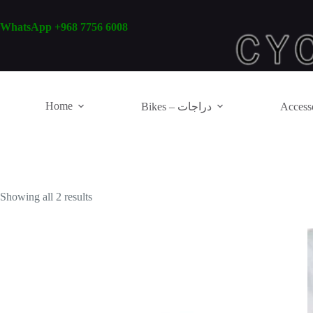
Skip
to
WhatsApp +968 7756 6008
content
Home
Bikes – دراجات
Showing all 2 results