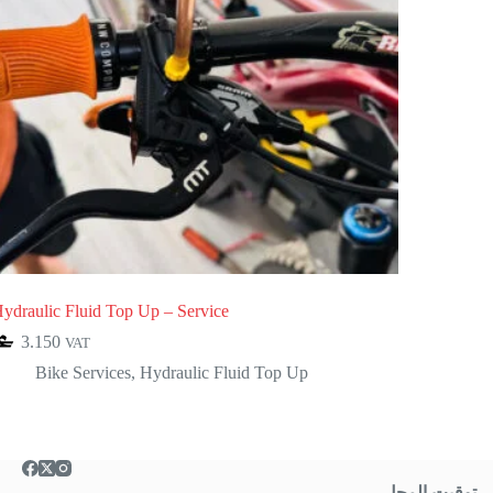
ydraulic Fluid Top Up – Service
3.150
VAT
Bike Services
,
Hydraulic Fluid Top Up
توقيت المحل