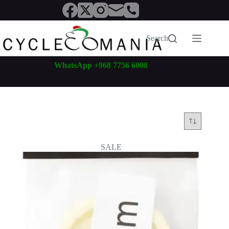
Skip
to
content
Search
WhatsApp +968 7756 6008
SALE