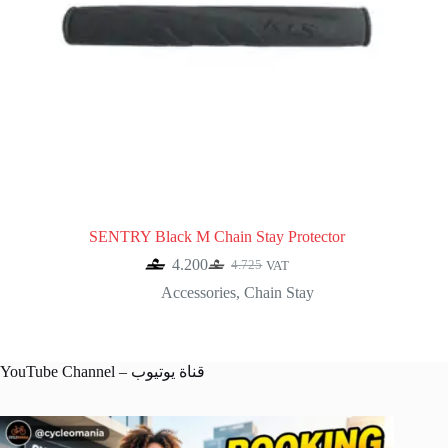
SENTRY Black M Chain Stay Protector
4.200
4.725
VAT
Original
Current
price
price
Accessories
,
Chain Stay
was:
is:
4.725.
4.200.
YouTube Channel – قناة يوتيوب