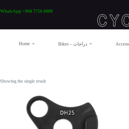
Skip
to
WhatsApp +968 7756 6008
content
Home
Bikes – دراجات
Showing the single result