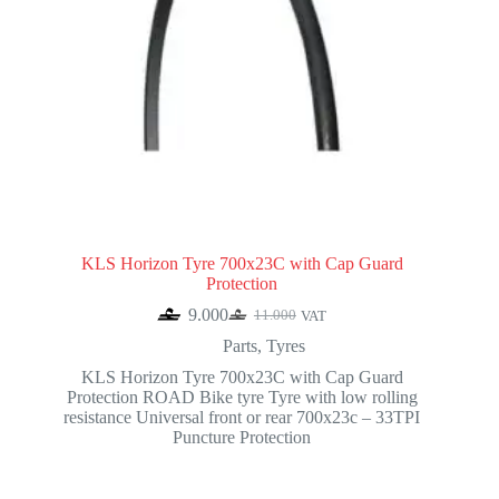
KLS Horizon Tyre 700x23C with Cap Guard
Protection
9.000
11.000
VAT
Original
Current
price
price
Parts
,
Tyres
was:
is:
KLS Horizon Tyre 700x23C with Cap Guard
11.000.
9.000.
Protection ROAD Bike tyre Tyre with low rolling
resistance Universal front or rear 700x23c – 33TPI
Puncture Protection