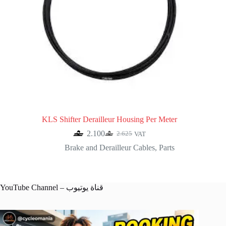
KLS Shifter Derailleur Housing Per Meter
2.100
2.625
VAT
Original
Current
price
price
Brake and Derailleur Cables
,
Parts
was:
is:
2.625.
2.100.
YouTube Channel – قناة يوتيوب