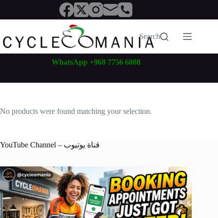
Skip
to
content
Search
WhatsApp +968 7756 6008
No products were found matching your selection.
YouTube Channel – قناة يوتيوب