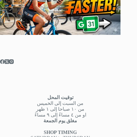
توقيت المحل
من السبت إلى الخميس
من ١٠ صباحا إلى ١ ظهر
او من ٤ مساءً إلى ٩ مساءً
مغلق يوم الجمعة
SHOP TIMING